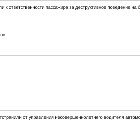
и к ответственности пассажира за деструктивное поведение на 
мов
отстранили от управления несовершеннолетнего водителя автом