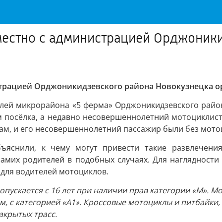
местно с администрацией Орджоник
трацией Орджоникидзевского района Новокузнецка о
ей микрорайона «5 ферма» Орджоникидзевского район
 посёлка, а недавно несовершеннолетний мотоциклист 
 сам, и его несовершеннолетний пассажир были без мот
ъяснили, к чему могут привести такие развлечения
 самих родителей в подобных случаях. Для наглядности
для водителей мотоциклов.
ускается с 16 лет при наличии прав категории «М». Мо
 см, с категорией «А1». Кроссовые мотоциклы и питбайки
акрытых трасс.