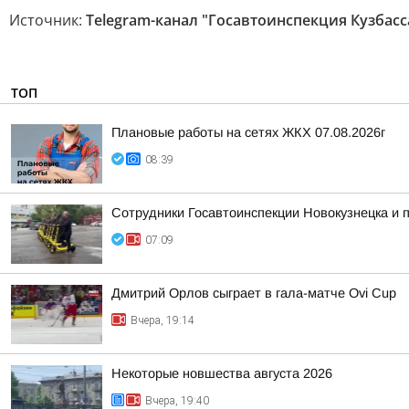
Источник:
Telegram-канал "Госавтоинспекция Кузбасс
ТОП
Плановые работы на сетях ЖКХ 07.08.2026г
08:39
Сотрудники Госавтоинспекции Новокузнецка и
07:09
Дмитрий Орлов сыграет в гала-матче Ovi Cup
Вчера, 19:14
Некоторые новшества августа 2026
Вчера, 19:40