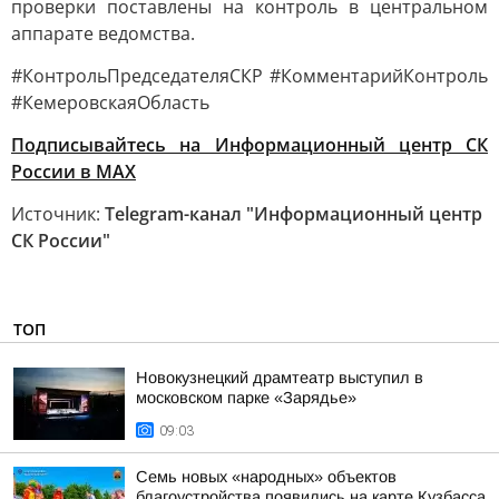
проверки поставлены на контроль в центральном
аппарате ведомства.
#КонтрольПредседателяСКР #КомментарийКонтроль
#КемеровскаяОбласть
Подписывайтесь на Информационный центр СК
России в MAХ
Источник:
Telegram-канал "Информационный центр
СК России"
ТОП
Новокузнецкий драмтеатр выступил в
московском парке «Зарядье»
09:03
Семь новых «народных» объектов
благоустройства появились на карте Кузбасса