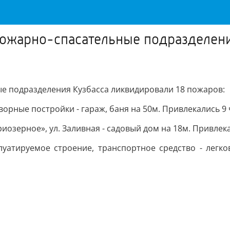
 пожарно-спасательные подразделен
ые подразделения Кузбасса ликвидировали 18 пожаров:
ворные постройки - гараж, баня на 50м. Привлекались 9 
озерное», ул. Заливная - садовый дом на 18м. Привлека
плуатируемое строение, транспортное средство - легк