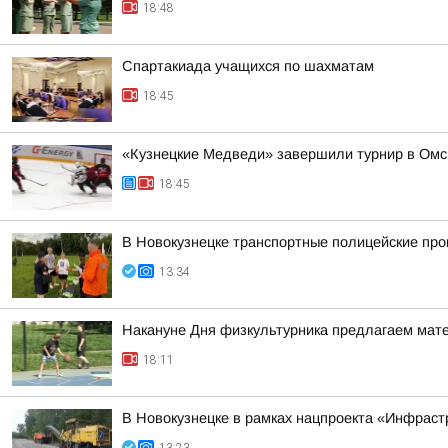
18:48
Спартакиада учащихся по шахматам
18:45
«Кузнецкие Медведи» завершили турнир в Омс
18:45
В Новокузнецке транспортные полицейские про
13:34
Накануне Дня физкультурника предлагаем матер
18:11
В Новокузнецке в рамках нацпроекта «Инфраст