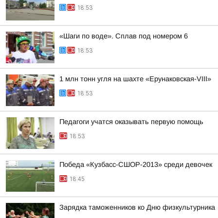
18:53
«Шаги по воде». Сплав под номером 6
18:53
1 млн тонн угля на шахте «Ерунаковская-VIII»
18:53
Педагоги учатся оказывать первую помощь
18:53
Победа «Кузбасс-СШОР-2013» среди девочек
18:45
Зарядка таможенников ко Дню физкультурника