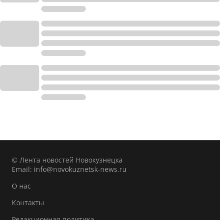
© Лента новостей Новокузнецка
Email:
info@novokuznetsk-news.ru
О нас
Контакты
Редакционная политика