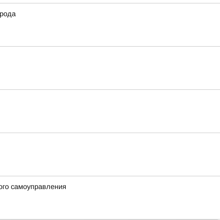
орода
ого самоуправления