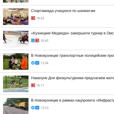
Спартакиада учащихся по шахматам
18:45
«Кузнецкие Медведи» завершили турнир в Омс
18:45
В Новокузнецке транспортные полицейские про
13:34
Накануне Дня физкультурника предлагаем матер
18:11
В Новокузнецке в рамках нацпроекта «Инфраст
13:23