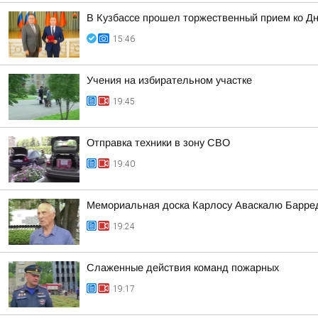
В Кузбассе прошел торжественный прием ко Д
15:46
Учения на избирательном участке
19:45
Отправка техники в зону СВО
19:40
Мемориальная доска Карлосу Аваскалю Барре
19:24
Слаженные действия команд пожарных
19:17