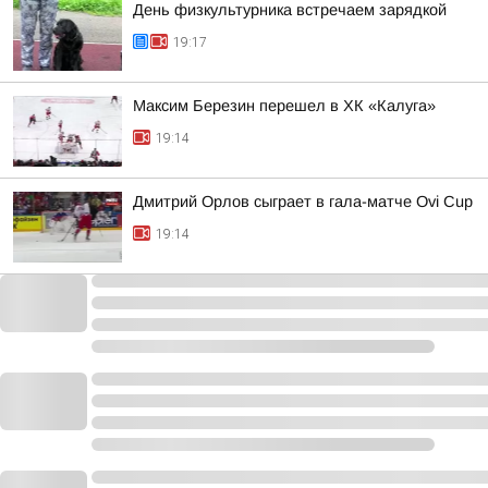
День физкультурника встречаем зарядкой
19:17
Максим Березин перешел в ХК «Калуга»
19:14
Дмитрий Орлов сыграет в гала-матче Ovi Cup
19:14