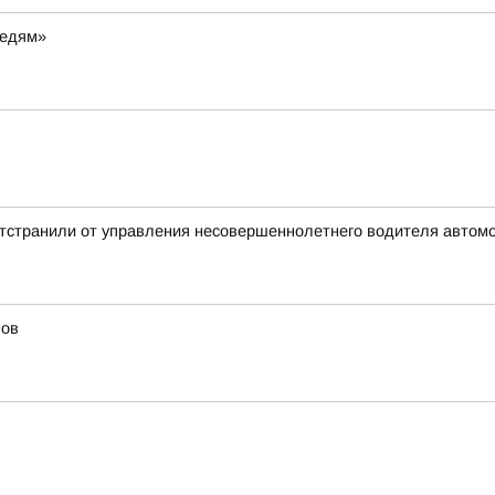
ведям»
отстранили от управления несовершеннолетнего водителя автом
мов