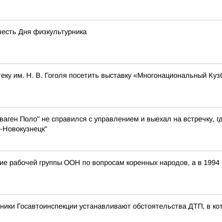
честь Дня физкультурника
ку им. Н. В. Гоголя посетить выставку «Многонациональный Куз
аген Поло" не справился с управлением и выехал на встречку, г
-Новокузнецк"
ание рабочей группы ООН по вопросам коренных народов, а в 199
ники Госавтоинспекции устанавливают обстоятельства ДТП, в ко