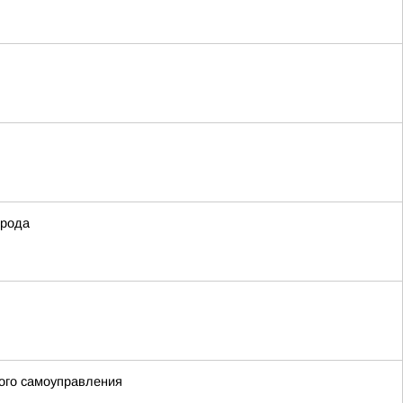
орода
ого самоуправления