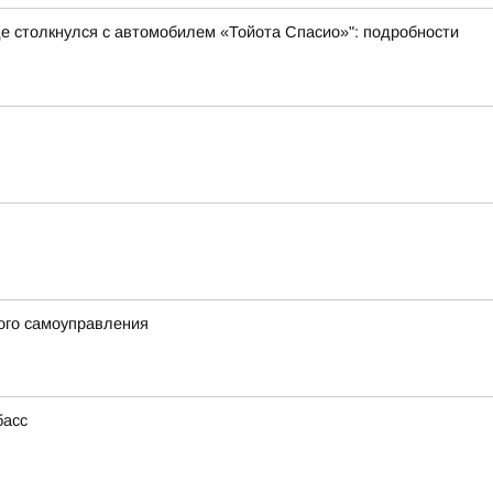
де столкнулся с автомобилем «Тойота Спасио»": подробности
ого самоуправления
басс