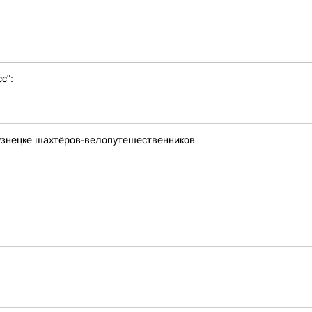
с":
кузнецке шахтёров-велопутешественников