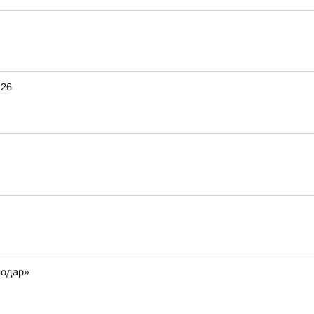
.26
нодар»