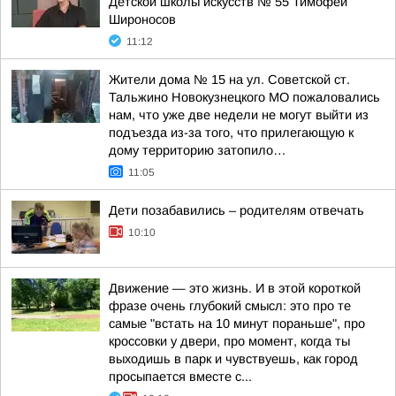
Детской школы искусств № 55 Тимофей
Широносов
11:12
Жители дома № 15 на ул. Советской ст.
Тальжино Новокузнецкого МО пожаловались
нам, что уже две недели не могут выйти из
подъезда из-за того, что прилегающую к
дому территорию затопило…
11:05
Дети позабавились – родителям отвечать
10:10
Движение — это жизнь. И в этой короткой
фразе очень глубокий смысл: это про те
самые "встать на 10 минут пораньше", про
кроссовки у двери, про момент, когда ты
выходишь в парк и чувствуешь, как город
просыпается вместе с...