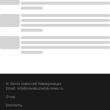
© Лента новостей Новокузнецка
Email:
info@novokuznetsk-news.ru
О нас
Контакты