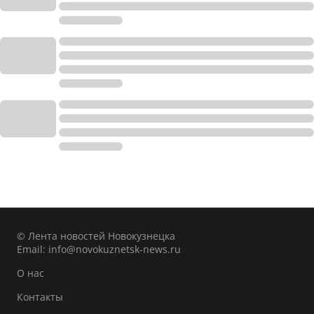
© Лента новостей Новокузнецка
Email:
info@novokuznetsk-news.ru
О нас
Контакты