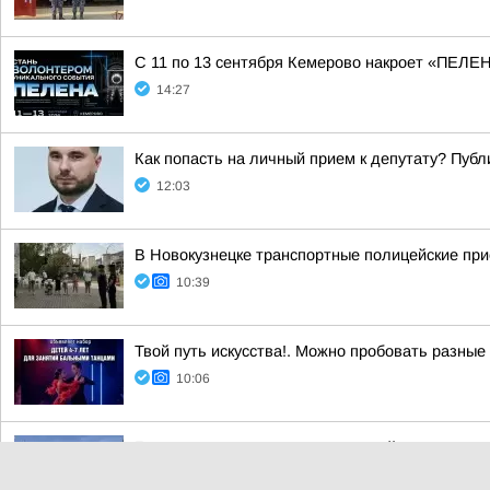
С 11 по 13 сентября Кемерово накроет «ПЕЛ
14:27
Как попасть на личный прием к депутату? Пуб
12:03
В Новокузнецке транспортные полицейские при
10:39
Твой путь искусства!. Можно пробовать разные
10:06
Глава города наградил строителей к празднику
Вчера, 18:53