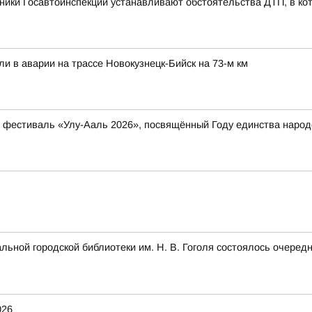
ники Госавтоинспекции устанавливают обстоятельства ДТП, в ко
ли в аварии на трассе Новокузнецк-Бийск на 73-м км
ый фестиваль «Улу-Ааль 2026», посвящённый Году единства нар
альной городской библиотеки им. Н. В. Гоголя состоялось очеред
026