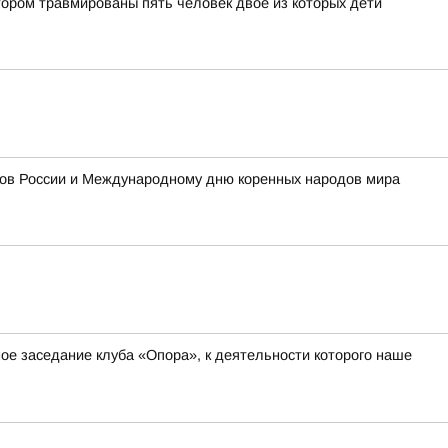
тором травмированы пять человек двое из которых дети
одов России и Международному дню коренных народов мира
ное заседание клуба «Опора», к деятельности которого наше