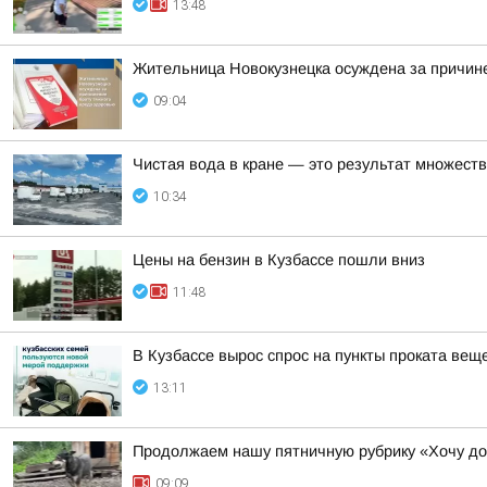
13:48
Жительница Новокузнецка осуждена за причине
09:04
Чистая вода в кране — это результат множеств
10:34
Цены на бензин в Кузбассе пошли вниз
11:48
В Кузбассе вырос спрос на пункты проката ве
13:11
Продолжаем нашу пятничную рубрику «Хочу д
09:09