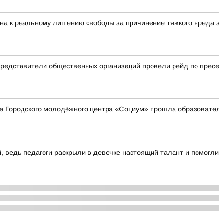
на к реальному лишению свободы за причинение тяжкого вреда 
 представители общественных организаций провели рейд по прес
зале Городского молодёжного центра «Социум» прошла образоват
ведь педагоги раскрыли в девочке настоящий талант и помогли