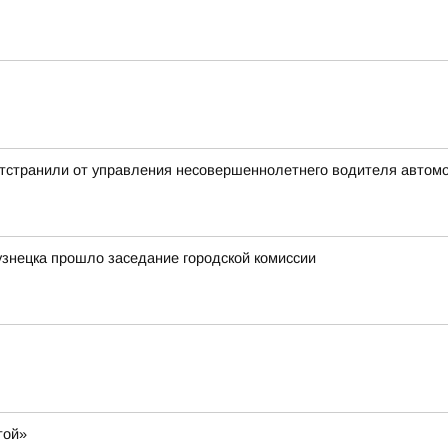
отстранили от управления несовершеннолетнего водителя автом
узнецка прошло заседание городской комиссии
той»