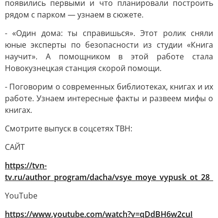
появились первыми и что планировали построить
рядом с парком — узнаем в сюжете.
- «Один дома: ты справишься». Этот ролик сняли
юные эксперты по безопасности из студии «Книга
научит». А помощником в этой работе стала
Новокузнецкая станция скорой помощи.
- Поговорим о современных библиотеках, книгах и их
работе. Узнаем интересные факты и развеем мифы о
книгах.
Смотрите выпуск в соцсетях ТВН:
САЙТ
https://tvn-
tv.ru/author_program/dacha/vsye_moye_vypusk_ot_28_0
YouTube
https://www.youtube.com/watch?v=qDdBH6w2cuI