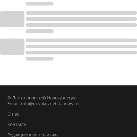
© Лента новостей Новокузнецка
Email:
info@novokuznetsk-news.ru
О нас
Контакты
Редакционная политика