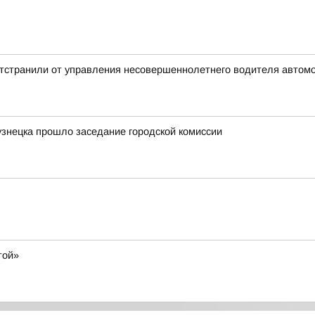
отстранили от управления несовершеннолетнего водителя автом
узнецка прошло заседание городской комиссии
той»