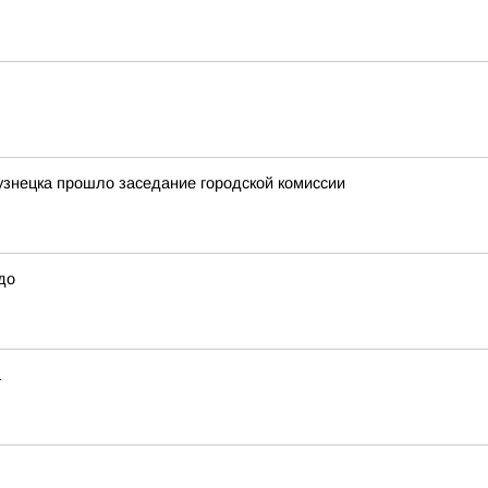
узнецка прошло заседание городской комиссии
до
а