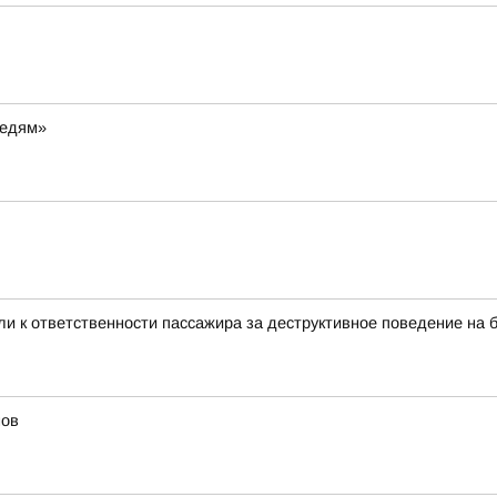
ведям»
и к ответственности пассажира за деструктивное поведение на 
мов