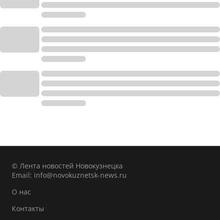
© Лента новостей Новокузнецка
Email:
info@novokuznetsk-news.ru
О нас
Контакты