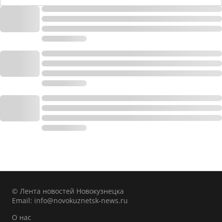
© Лента новостей Новокузнецка
Email:
info@novokuznetsk-news.ru
О нас