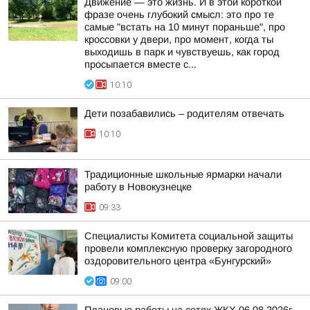
Движение — это жизнь. И в этой короткой
фразе очень глубокий смысл: это про те
самые "встать на 10 минут пораньше", про
кроссовки у двери, про момент, когда ты
выходишь в парк и чувствуешь, как город
просыпается вместе с...
10:10
Дети позабавились – родителям отвечать
10:10
Традиционные школьные ярмарки начали
работу в Новокузнецке
09:33
Специалисты Комитета социальной защиты
провели комплексную проверку загородного
оздоровительного центра «Бунгурский»
09:00