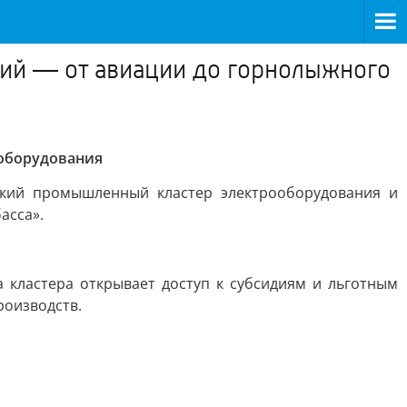
ний — от авиации до горнолыжного
 оборудования
цкий промышленный кластер электрооборудования и
асса».
 кластера открывает доступ к субсидиям и льготным
роизводств.