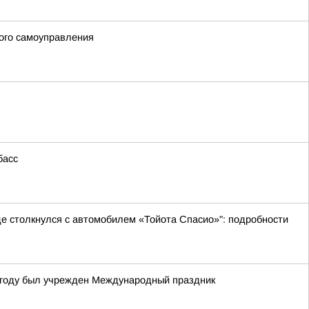
ого самоуправления
басс
де столкнулся с автомобилем «Тойота Спасио»": подробности
4 году был учрежден Международный праздник