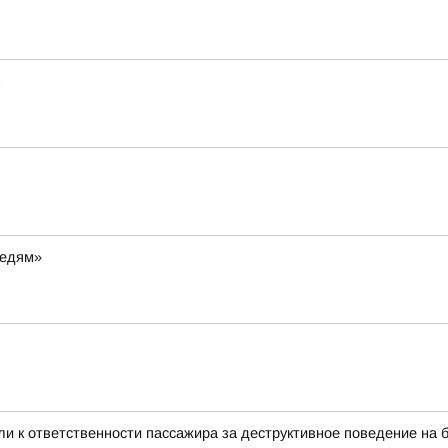
ведям»
и к ответственности пассажира за деструктивное поведение на 