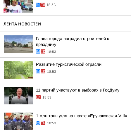
18:53
ЛЕНТА НОВОСТЕЙ
Глава города наградил строителей к
празднику
18:53
Развитие туристической отрасли
18:53
11 партий участвуют в выборах в ГосДуму
18:53
1 млн тонн угля на шахте «Ерунаковская-VIII»
18:53