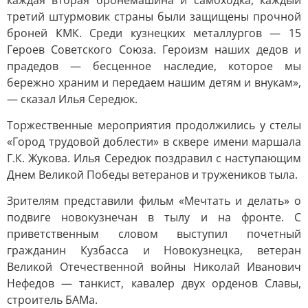
каждая вторая бронемашина и самоходка, каждый
третий штурмовик страны были защищены прочной
броней КМК. Среди кузнецких металлургов — 15
Героев Советского Союза. Героизм наших дедов и
прадедов — бесценное наследие, которое мы
бережно храним и передаем нашим детям и внукам»,
— сказал Илья Середюк.
Торжественные мероприятия продолжились у стелы
«Город трудовой доблести» в сквере имени маршала
Г.К. Жукова. Илья Середюк поздравил с наступающим
Днем Великой Победы ветеранов и тружеников тыла.
Зрителям представили фильм «Мечтать и делать» о
подвиге новокузнечан в тылу и на фронте. С
приветственным словом выступил почетный
гражданин Кузбасса и Новокузнецка, ветеран
Великой Отечественной войны Николай Иванович
Нефедов — танкист, кавалер двух орденов Славы,
строитель БАМа.