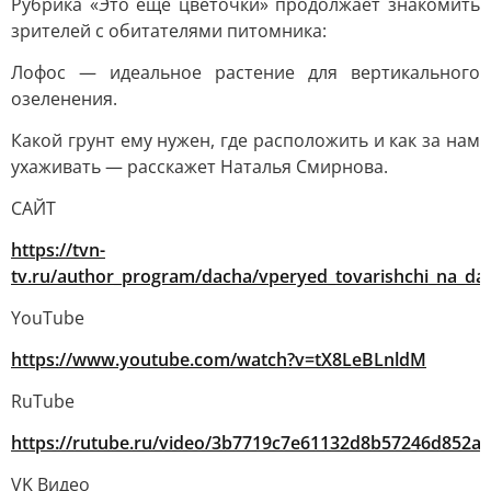
Рубрика «Это ещё цветочки» продолжает знакомить
зрителей с обитателями питомника:
Лофос — идеальное растение для вертикального
озеленения.
Какой грунт ему нужен, где расположить и как за нам
ухаживать — расскажет Наталья Смирнова.
САЙТ
https://tvn-
tv.ru/author_program/dacha/vperyed_tovarishchi_na_da
YouTube
https://www.youtube.com/watch?v=tX8LeBLnldM
RuTube
https://rutube.ru/video/3b7719c7e61132d8b57246d852a
VK Видео