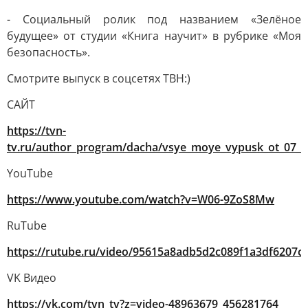
- Социальный ролик под названием «Зелёное
будущее» от студии «Книга научит» в рубрике «Моя
безопасность».
Смотрите выпуск в соцсетях ТВН:)
САЙТ
https://tvn-
tv.ru/author_program/dacha/vsye_moye_vypusk_ot_07_0
YouTube
https://www.youtube.com/watch?v=W06-9ZoS8Mw
RuTube
https://rutube.ru/video/95615a8adb5d2c089f1a3df6207c
VK Видео
https://vk.com/tvn_tv?z=video-48963679_456281764