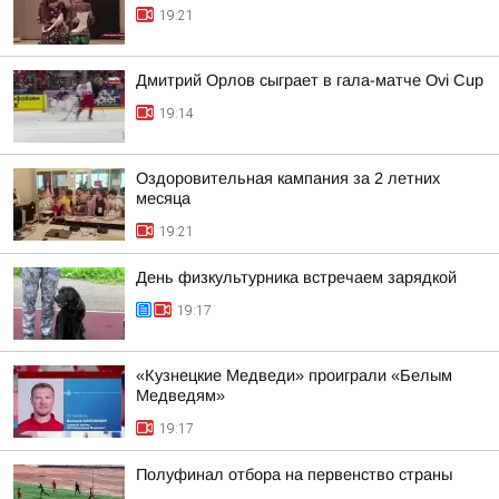
19:21
Дмитрий Орлов сыграет в гала-матче Ovi Cup
19:14
Оздоровительная кампания за 2 летних
месяца
19:21
День физкультурника встречаем зарядкой
19:17
«Кузнецкие Медведи» проиграли «Белым
Медведям»
19:17
Полуфинал отбора на первенство страны