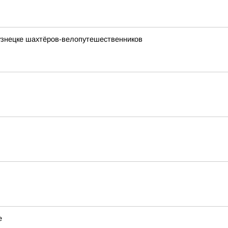
кузнецке шахтёров-велопутешественников
е