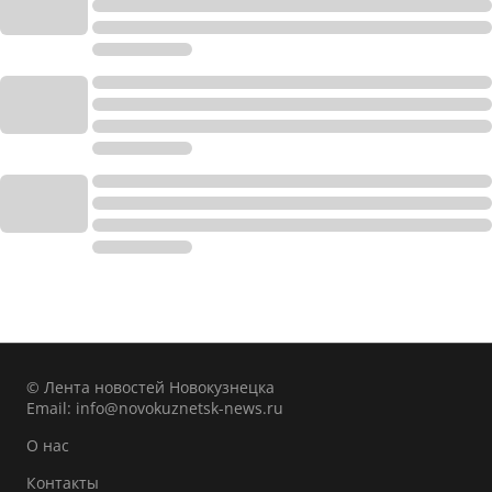
© Лента новостей Новокузнецка
Email:
info@novokuznetsk-news.ru
О нас
Контакты