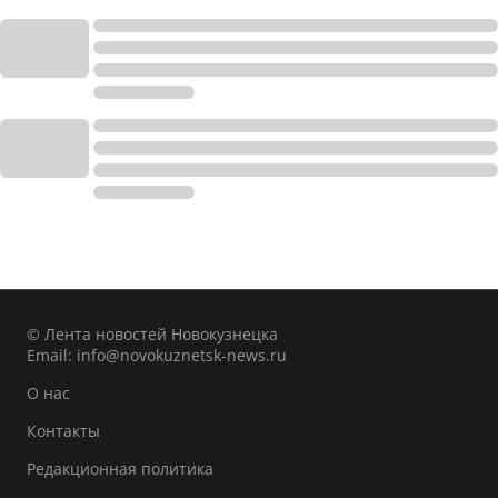
© Лента новостей Новокузнецка
Email:
info@novokuznetsk-news.ru
О нас
Контакты
Редакционная политика