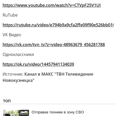
https://www.youtube.com/watch?v=CTVpF25V1UI
RuTube
https://rutube.ru/video/e794b9a9cfa2ffe09f90e526bb010
VK Видео
https://vk.com/tvn_tv?z=video-48963679_456281788
Одноклассники
https://ok.ru/video/14457941134039
Источник:
Канал в МАКС "ТВН Телевидение
Новокузнецка"
ТОП
Отправка техники в зону СВО