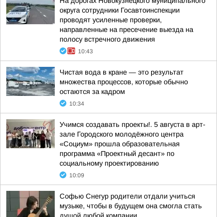
На дорогах Новокузнецкого муниципального
округа сотрудники Госавтоинспекции
проводят усиленные проверки,
направленные на пресечение выезда на
полосу встречного движения
10:43
Чистая вода в кране — это результат
множества процессов, которые обычно
остаются за кадром
10:34
Учимся создавать проекты!. 5 августа в арт-
зале Городского молодёжного центра
«Социум» прошла образовательная
программа «Проектный десант» по
социальному проектированию
10:09
Софью Снегур родители отдали учиться
музыке, чтобы в будущем она смогла стать
душой любой компании