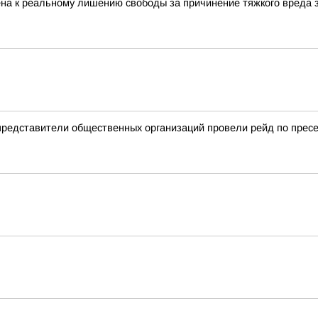
ена к реальному лишению свободы за причинение тяжкого вреда 
 представители общественных организаций провели рейд по пре