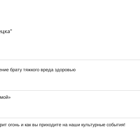
.
ецка"
ние брату тяжкого вреда здоровью
омой»
рит огонь и как вы приходите на наши культурные события!