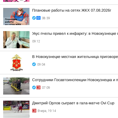
Плановые работы на сетях ЖКХ 07.08.2026г
08:39
Укус пчелы привел к инфаркту: в Новокузнецке
09:12
В Новокузнецке местная жительница приговоре
09:04
Сотрудники Госавтоинспекции Новокузнецка и
07:09
Дмитрий Орлов сыграет в гала-матче Ovi Cup
Вчера, 19:14