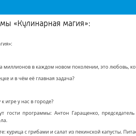
мы «Кулинарная магия»:
гия»:
а миллионов в каждом новом поколении, это любовь, ко
цке и в чём её главная задача?
к игре у нас в городе?
ут гости программы: Антон Гаращенко, председатель
ла.
орте: курица с грибами и салат из пекинской капусты. Пи