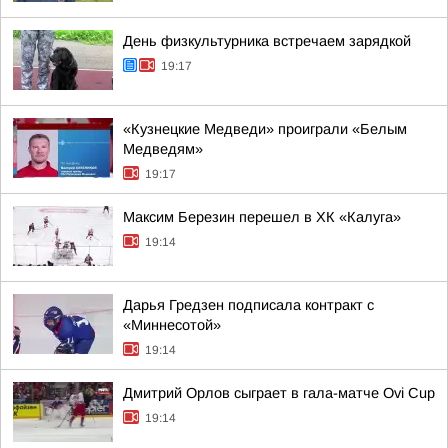
День физкультурника встречаем зарядкой
19:17
«Кузнецкие Медведи» проиграли «Белым
Медведям»
19:17
Максим Березин перешел в ХК «Калуга»
19:14
Дарья Гредзен подписала контракт с
«Миннесотой»
19:14
Дмитрий Орлов сыграет в гала-матче Ovi Cup
19:14