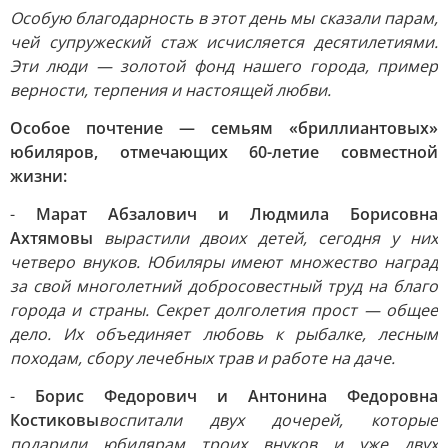
Особую благодарность в этот день мы сказали парам,
чей супружеский стаж исчисляется десятилетиями.
Эти люди — золотой фонд нашего города, пример
верности, терпения и настоящей любви.
Особое почтение — семьям «бриллиантовых»
юбиляров, отмечающих 60-летие совместной
жизни:
-
Марат Абзалович и Людмила Борисовна
Ахтямовы
вырастили двоих детей, сегодня у них
четверо внуков. Юбиляры имеют множество наград
за свой многолетний добросовестный труд на благо
города и страны. Секрет долголетия прост — общее
дело. Их объединяет любовь к рыбалке, лесным
походам, сбору лечебных трав и работе на даче.
-
Борис Федорович и Антонина Федоровна
Костиковы
воспитали двух дочерей, которые
подарили юбилярам троих внуков и уже двух