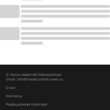
© Лента новостей Новокузнецка
Email:
info@novokuznetsk-news.ru
О нас
Контакты
Редакционная политика