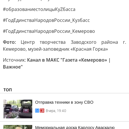
#образованиестолицыКуZбасса
#ГодЕдинстваНародовРоссии_Кузбасс
#ГодЕдинстваНародовРоссии_Кемерово
Фото:
Центр творчества Заводского района г.
Кемерово, музей-заповедник «Красная Горка»
Источник:
Канал в МАКС "Газета «Кемерово» |
Важное"
ТОП
Отправка техники в зону СВО
Вчера, 19:40
Мемориальная доска Карлосу Аваскалю