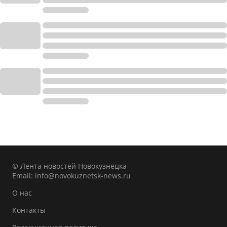
© Лента новостей Новокузнецка
Email:
info@novokuznetsk-news.ru
О нас
Контакты