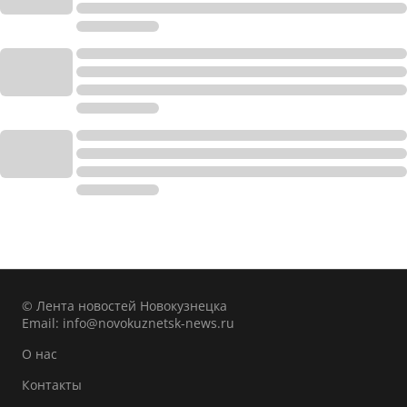
© Лента новостей Новокузнецка
Email:
info@novokuznetsk-news.ru
О нас
Контакты