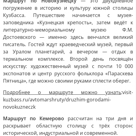
Маршрут по Новокузнецку
— это двухдневное
погружение в историю и культуру южной столицы
Кузбасса. Путешествие начинается с музея-
заповедника «Кузнецкая крепость», затем ведёт к
литературно-мемориальному музею Ф.М.
Достоевского — именно здесь венчался великий
писатель. Гостей ждут краеведческий музей, первый
за Уралом планетарий, а вечером — отдых в
термальном комплексе. Второй день посвящён
искусству: художественный музей с почти 10 000
экспонатов и центр русского фольклора «Параскева
Пятница», где можно своими руками сплести оберег.
Подробнее о маршруте можно узнать
:visit-
kuzbass.ru/avtomarshruty/druzhim-gorodami-
novokuzneczk
Маршрут по Кемерово
рассчитан на три дня и
раскрывает областную столицу с трёх сторон:
исторической, индустриальной и современной.