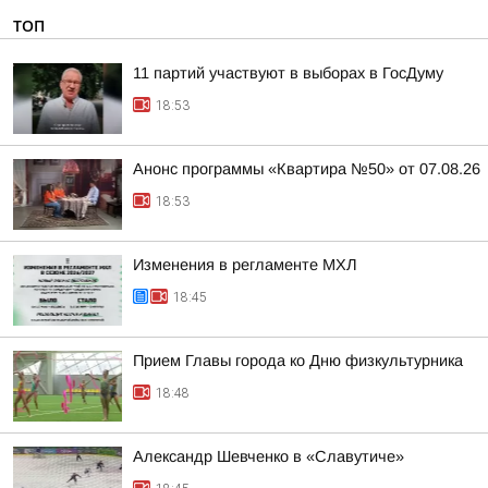
ТОП
11 партий участвуют в выборах в ГосДуму
18:53
Анонс программы «Квартира №50» от 07.08.26
18:53
Изменения в регламенте МХЛ
18:45
Прием Главы города ко Дню физкультурника
18:48
Александр Шевченко в «Славутиче»