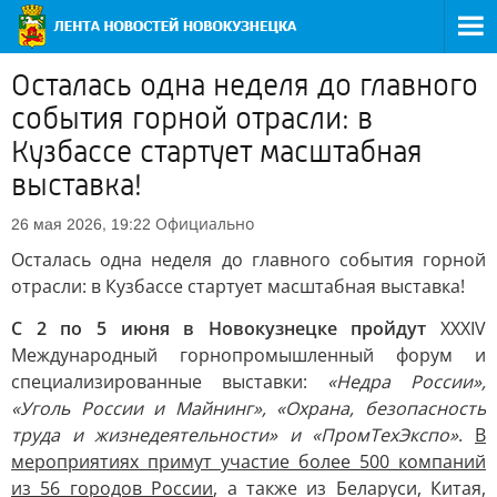
Осталась одна неделя до главного
события горной отрасли: в
Кузбассе стартует масштабная
выставка!
Официально
26 мая 2026, 19:22
Осталась одна неделя до главного события горной
отрасли: в Кузбассе стартует масштабная выставка!
С 2 по 5 июня в Новокузнецке пройдут
XXXIV
Международный горнопромышленный форум и
специализированные выставки:
«Недра России»,
«Уголь России и Майнинг», «Охрана, безопасность
труда и жизнедеятельности» и «ПромТехЭкспо»
.
В
мероприятиях примут участие более 500 компаний
из 56 городов России
, а также из Беларуси, Китая,