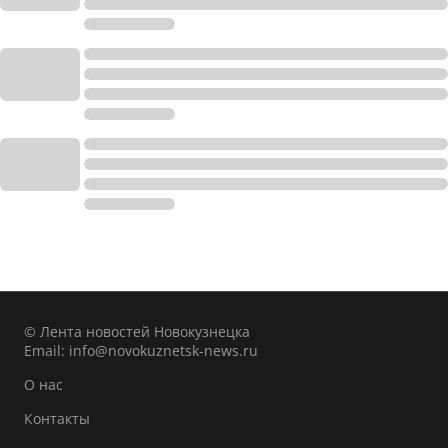
© Лента новостей Новокузнецка
Email:
info@novokuznetsk-news.ru
О нас
Контакты