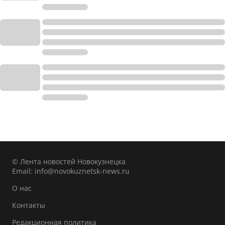
© Лента новостей Новокузнецка
Email:
info@novokuznetsk-news.ru
О нас
Контакты
Редакционная политика