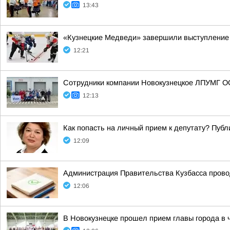
13:43
«Кузнецкие Медведи» завершили выступление 
12:21
Сотрудники компании Новокузнецкое ЛПУМГ ОО
12:13
Как попасть на личный прием к депутату? Пуб
12:09
Администрация Правительства Кузбасса прово
12:06
В Новокузнецке прошел прием главы города в 