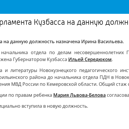
рламента Кузбасса на данную должн
а на данную должность назначена Ирина Васильева.
– начальника отдела по делам несовершеннолетних Г
ожена Губернатором Кузбасса
Ильей Середюком
.
а и литературы Новокузнецкого педагогического инс
оильинского района до начальника отдела ПДН в Новоку
ния МВД России по Кемеровской области. Общий стаж сл
ции по правам ребенка
Мария Львова-Белова
согласова
ициально вступила в новую должность.