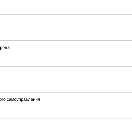
орода
ого самоуправления