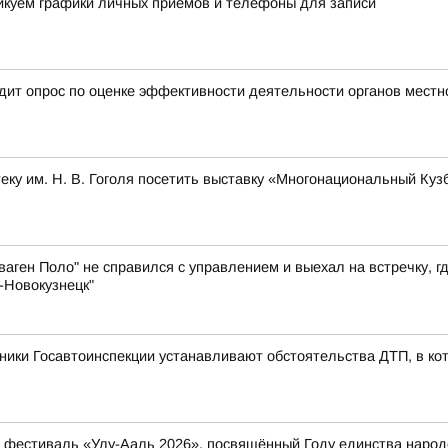
ликуем графики личных приемов и телефоны для записи
ит опрос по оценке эффективности деятельности органов местн
ку им. Н. В. Гоголя посетить выставку «Многонациональный Куз
аген Поло" не справился с управлением и выехал на встречку, г
-Новокузнецк"
ники Госавтоинспекции устанавливают обстоятельства ДТП, в ко
ый фестиваль «Улу-Ааль 2026», посвящённый Году единства нар