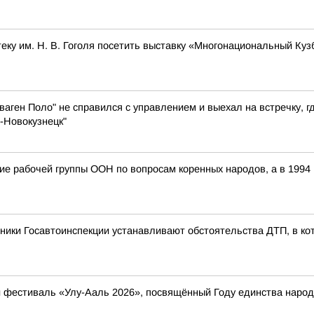
ку им. Н. В. Гоголя посетить выставку «Многонациональный Куз
аген Поло" не справился с управлением и выехал на встречку, г
-Новокузнецк"
ание рабочей группы ООН по вопросам коренных народов, а в 199
ники Госавтоинспекции устанавливают обстоятельства ДТП, в ко
ый фестиваль «Улу-Ааль 2026», посвящённый Году единства нар