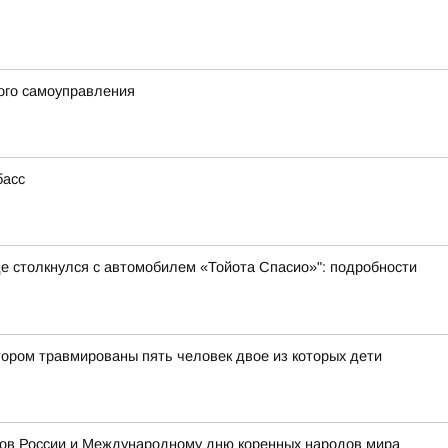
ого самоуправления
басс
де столкнулся с автомобилем «Тойота Спасио»": подробности
тором травмированы пять человек двое из которых дети
одов России и Международному дню коренных народов мира