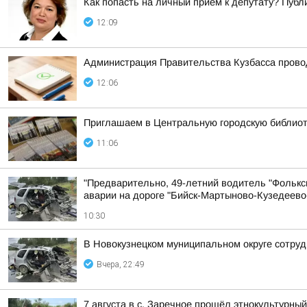
Как попасть на личный прием к депутату? Пуб
12:09
Администрация Правительства Кузбасса провод
12:06
Приглашаем в Центральную городскую библиоте
11:06
"Предварительно, 49-летний водитель "Фольксв
аварии на дороге "Бийск-Мартыново-Кузедеево
10:30
В Новокузнецком муниципальном округе сотруд
Вчера, 22:49
7 августа в с. Заречное прошёл этнокультурн