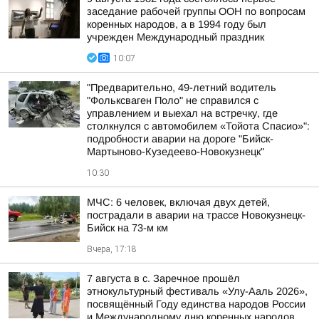
заседание рабочей группы ООН по вопросам
коренных народов, а в 1994 году был
учрежден Международный праздник
10:07
"Предварительно, 49-летний водитель
"Фольксваген Поло" не справился с
управлением и выехал на встречку, где
столкнулся с автомобилем «Тойота Спасио»":
подробности аварии на дороге "Бийск-
Мартыново-Кузедеево-Новокузнецк"
10:30
МЧС: 6 человек, включая двух детей,
пострадали в аварии на трассе Новокузнецк-
Бийск на 73-м км
Вчера, 17:18
7 августа в с. Заречное прошёл
этнокультурный фестиваль «Улу-Ааль 2026»,
посвящённый Году единства народов России
и Международному дню коренных народов