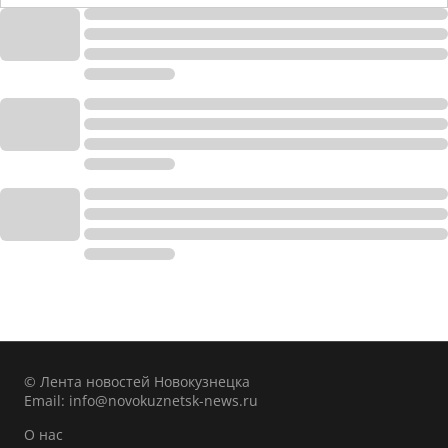
© Лента новостей Новокузнецка
Email:
info@novokuznetsk-news.ru
О нас