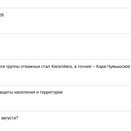
26
для группы отважных стал Киселёвск, а точнее – Кара-Чумышско
Защиты населения и территории
 августа?