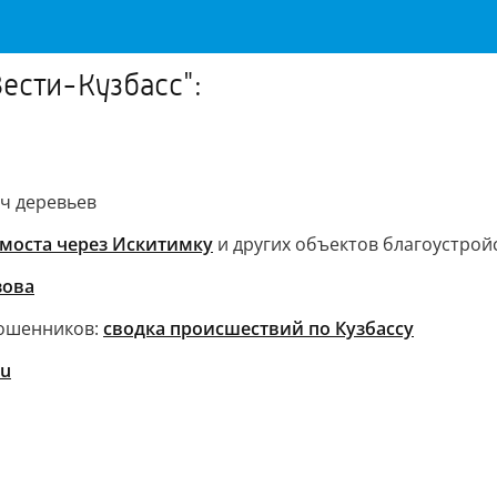
ести-Кузбасс":
ч деревьев
моста через Искитимку
и других объектов благоустрой
зова
мошенников:
сводка происшествий по Кузбассу
ru