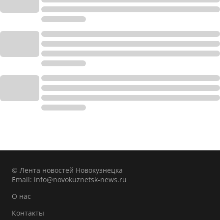
© Лента новостей Новокузнецка
Email:
info@novokuznetsk-news.ru
О нас
Контакты