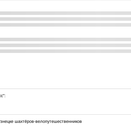
с":
кузнецке шахтёров-велопутешественников