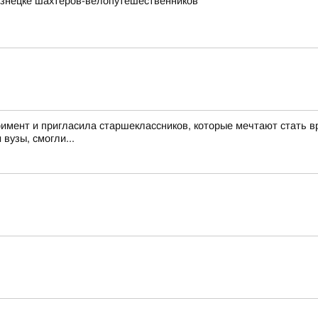
узнецке шахтёров-велопутешественников
римент и пригласила старшеклассников, которые мечтают стать в
 вузы, смогли...