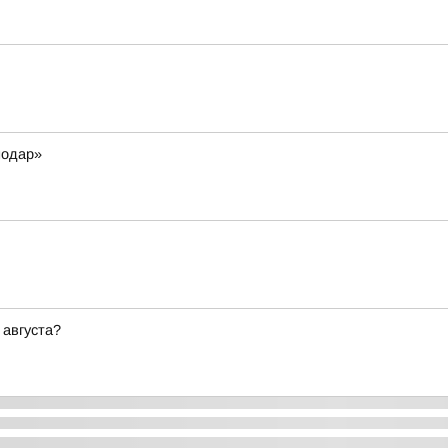
нодар»
 августа?