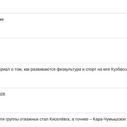
ке
иал о том, как развиваются физкультура и спорт на юге Кузбасса
026
для группы отважных стал Киселёвск, а точнее – Кара-Чумышско